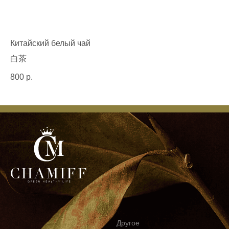
Китайский белый чай
白茶
800
р.
Другое
Доставка и возврат
Блог
О нас
Каталог товаров
Чай
Сладости
Подарочные наборы
Контактный телефон
+7 (925) 372 11