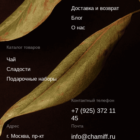
45
Адрес
Почта
г. Москва, пр-кт
info@chamiff.ru
Мичуринский, д. 80
© 2026 Chamiff.
ООО "ЧАМИФФ"
Все права защищены.
ИНН 7716851767
ОГРН 1177746265212
Личный кабинет
Согласие на обработку персональных данных
Политика конфиденциальности
Согласие на рекламную рассылку
Пользовательское соглашение
Информация по возврату товара
Политика использования cookies
Разработка сайта