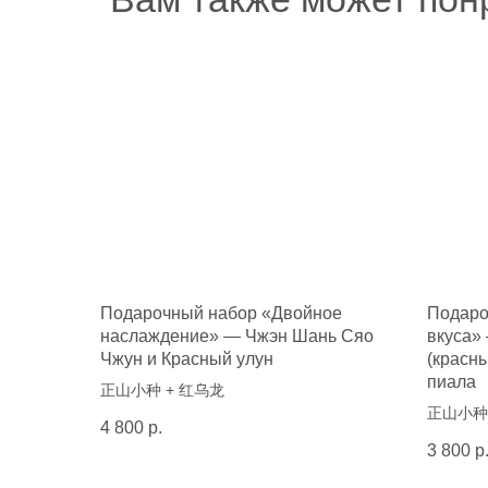
Подарочный набор «Двойное
Подаро
наслаждение» — Чжэн Шань Сяо
вкуса»
Чжун и Красный улун
(красны
пиала
正山小种 + 红乌龙
正山小种 
4 800
р.
3 800
р