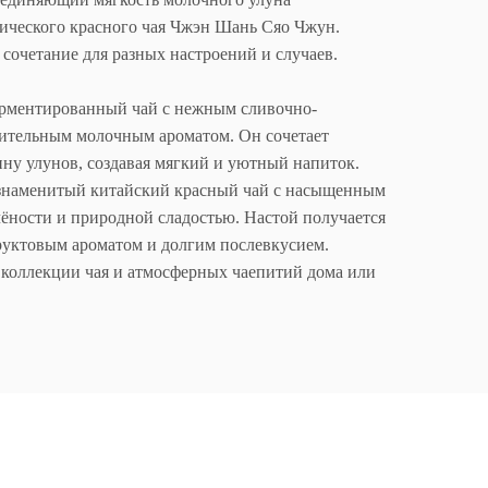
сического красного чая Чжэн Шань Сяо Чжун.
 сочетание для разных настроений и случаев.
ментированный чай с нежным сливочно-
ительным молочным ароматом. Он сочетает
бину улунов, создавая мягкий и уютный напиток.
наменитый китайский красный чай с насыщенным
ёности и природной сладостью. Настой получается
руктовым ароматом и долгим послевкусием.
 коллекции чая и атмосферных чаепитий дома или