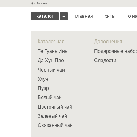
г. Москва
каталог
главная
хиты
о нас
+
Каталог чая
Дополнения
Те Гуань Инь
Подарочные наборы
Да Хун Пао
Сладости
Чёрный чай
Улун
о нас
хиты
Пуэр
Белый чай
Цветочный чай
Зеленый чай
Связанный чай