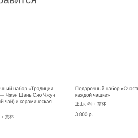
чный набор «Традиции
Подарочный набор «Счаст
 — Чжэн Шань Сяо Чжун
каждой чашке»
й чай) и керамическая
正山小种 + 茶杯
3 800
р.
+ 茶杯
.
Каталог товаров
Другое