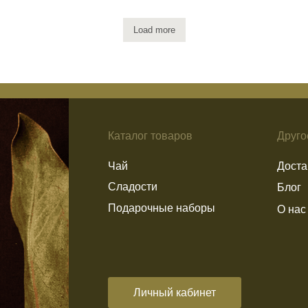
Чай
Доставка и возврат
Load more
Сладости
Блог
Подарочные наборы
О нас
Личный кабинет
Политика конфиденциальности
Согласие на обработку перс
Пользовательское соглашение
Согласие на рекламную расс
Политика использования cookies
Информация по возврату тов
Разработка сайта