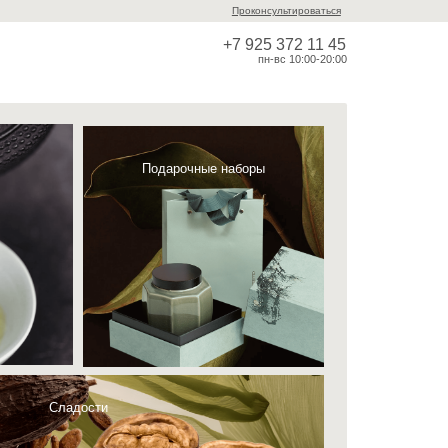
Проконсультироваться
+7 925 372 11 45
пн-вс 10:00-20:00
Корзина (
)
0
Подарочные наборы
и