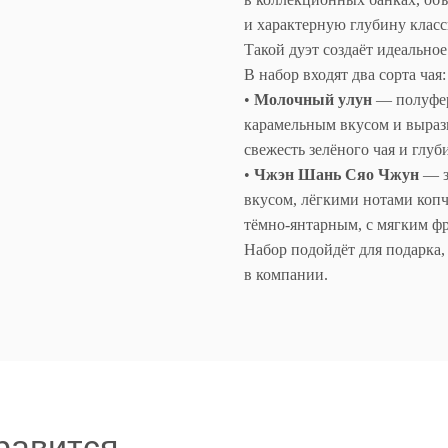
и характерную глубину клас
Такой дуэт создаёт идеальное
В набор входят два сорта чая:
•
Молочный улун
— полуфер
карамельным вкусом и выраз
свежесть зелёного чая и глу
•
Чжэн Шань Сяо Чжун
— з
вкусом, лёгкими нотами копч
тёмно-янтарным, с мягким ф
Набор подойдёт для подарка,
в компании.
ится