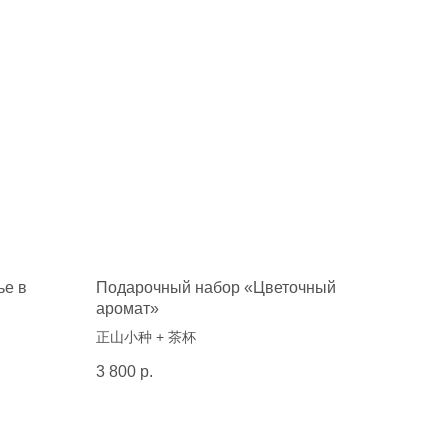
ье в
Подарочный набор «Цветочный
аромат»
正山小种 + 茶杯
3 800
р.
Контактный телефон