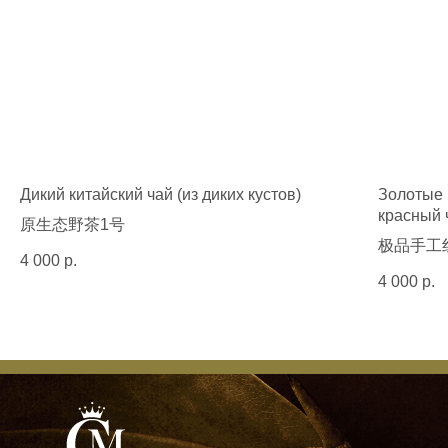
Другое
Доставка и возврат
Блог
О нас
Каталог товаров
Чай
Дикий китайский чай (из диких кустов)
Золотые 
Сладости
красный 
原生态野茶1号
Подарочные наборы
极品手工
4 000
р.
Контактный телефон
4 000
р.
+7 (925) 372 11
45
Адрес
Почта
г. Москва, пр-кт
info@chamiff.ru
Мичуринский, д. 80
© 2026 Chamiff.
ООО "ЧАМИФФ"
Все права защищены.
ИНН 7716851767