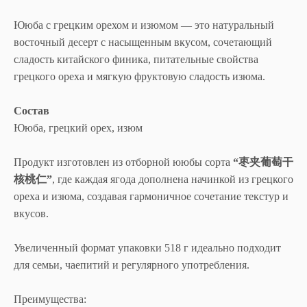
Ююба с грецким орехом и изюмом — это натуральный
восточный десерт с насыщенным вкусом, сочетающий
сладость китайского финика, питательные свойства
грецкого ореха и мягкую фруктовую сладость изюма.
Состав
Ююба, грецкий орех, изюм
Продукт изготовлен из отборной ююбы сорта
“枣夹葡萄干
核桃仁”
, где каждая ягода дополнена начинкой из грецкого
ореха и изюма, создавая гармоничное сочетание текстур и
вкусов.
Вам также может
Увеличенный формат упаковки 518 г идеально подходит
понравится
для семьи, чаепитий и регулярного употребления.
Преимущества: