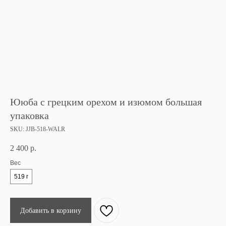
Ююба с грецким орехом и изюмом большая
упаковка
SKU:
JJB-518-WALR
2 400
р.
Вес
519 г
Добавить в корзину