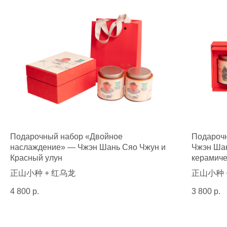
Другое
Доставка и возврат
Блог
О нас
Каталог товаров
Чай
Подарочный набор «Двойное
Подарочн
Сладости
наслаждение» — Чжэн Шань Сяо Чжун и
Чжэн Шан
Подарочные наборы
Красный улун
керамиче
正山小种 + 红乌龙
正山小种 
Контактный телефон
+7 (925) 372 11
4 800
р.
3 800
р.
45
Адрес
Почта
г. Москва, пр-кт
info@chamiff.ru
Мичуринский, д. 80