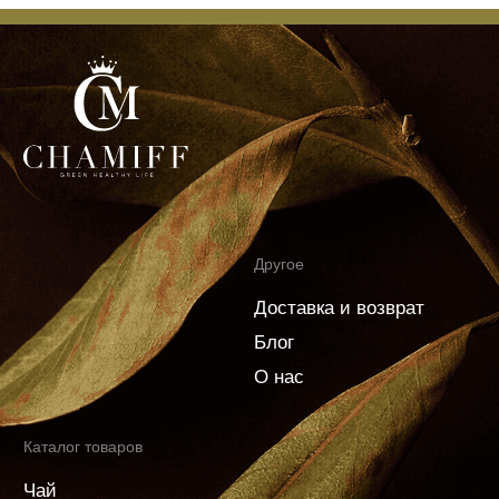
© 2026 Chamiff.
ООО "ЧАМИФФ"
Все права защищены.
ИНН 7716851767
ОГРН 1177746265212
Личный кабинет
Согласие на обработку персональных данных
Политика конфиденциальности
Согласие на рекламную рассылку
Пользовательское соглашение
Информация по возврату товара
Политика использования cookies
Разработка сайта